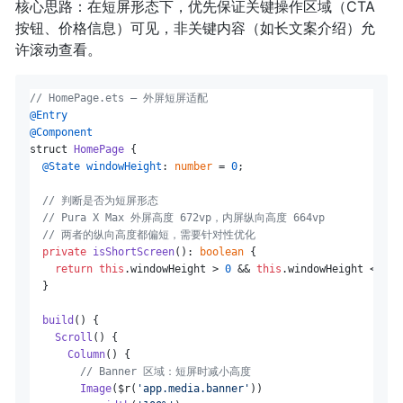
核心思路：在短屏形态下，优先保证关键操作区域（CTA
按钮、价格信息）可见，非关键内容（如长文案介绍）允
许滚动查看。
// HomePage.ets — 外屏短屏适配
@Entry
@Component
struct 
HomePage
 {

@State
windowHeight
: 
number
 = 
0
;

// 判断是否为短屏形态
// Pura X Max 外屏高度 672vp，内屏纵向高度 664vp
// 两者的纵向高度都偏短，需要针对性优化
private
isShortScreen
(): 
boolean
 {

return
this
.
windowHeight
 > 
0
 && 
this
.
windowHeight
 <= 
70
  }

build
(
) {

Scroll
() {

Column
() {

// Banner 区域：短屏时减小高度
Image
($r(
'app.media.banner'
))
