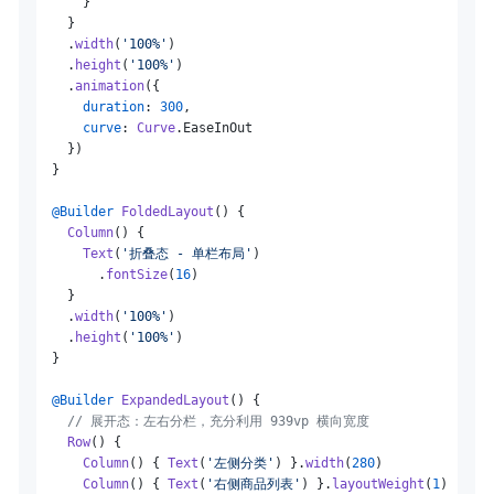
      }

    }

    .
width
(
'100%'
)

    .
height
(
'100%'
)

    .
animation
({

duration
: 
300
,

curve
: 
Curve
.
EaseInOut
    })

  }

@Builder
FoldedLayout
() {

Column
() {

Text
(
'折叠态 - 单栏布局'
)

        .
fontSize
(
16
)

    }

    .
width
(
'100%'
)

    .
height
(
'100%'
)

  }

@Builder
ExpandedLayout
() {

// 展开态：左右分栏，充分利用 939vp 横向宽度
Row
() {

Column
() { 
Text
(
'左侧分类'
) }.
width
(
280
)

Column
() { 
Text
(
'右侧商品列表'
) }.
layoutWeight
(
1
)
