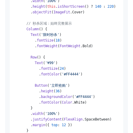
          .
width
(
'100%'
)

          .
height
(
this
.
isShortScreen
() ? 
140
 : 
220
)

          .
objectFit
(
ImageFit
.
Cover
)

// 秒杀区域：始终完整展示
Column
() {

Text
(
'限时秒杀'
)

            .
fontSize
(
18
)

            .
fontWeight
(
FontWeight
.
Bold
)

Row
() {

Text
(
'¥99'
)

              .
fontSize
(
24
)

              .
fontColor
(
'#FF4444'
)

Button
(
'立即抢购'
)

              .
height
(
36
)

              .
backgroundColor
(
'#FF4444'
)

              .
fontColor
(
Color
.
White
)

          }

          .
width
(
'100%'
)

          .
justifyContent
(
FlexAlign
.
SpaceBetween
)

          .
margin
({ 
top
: 
12
 })

        }
