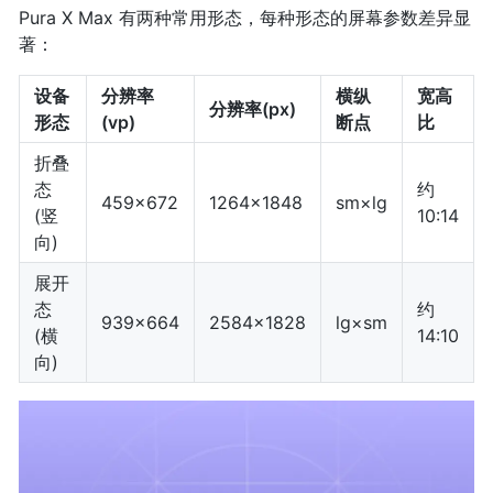
Pura X Max 有两种常用形态，每种形态的屏幕参数差异显
著：
设备
分辨率
横纵
宽高
分辨率(px)
形态
(vp)
断点
比
折叠
态
约
459×672
1264×1848
sm×lg
(竖
10:14
向)
展开
态
约
939×664
2584×1828
lg×sm
(横
14:10
向)