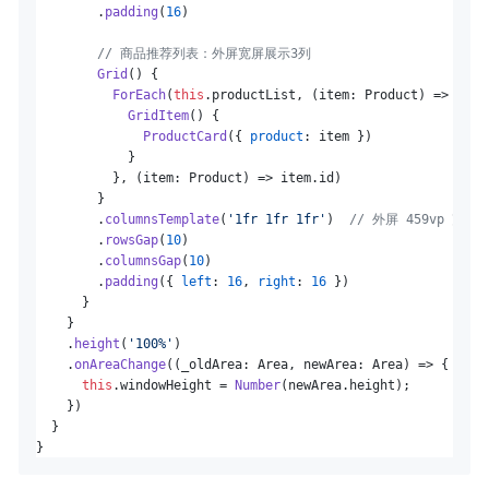
        .
padding
(
16
)

// 商品推荐列表：外屏宽屏展示3列
Grid
() {

ForEach
(
this
.
productList
, 
(
item: Product
) =>
 {

GridItem
() {

ProductCard
({ 
product
: item })

            }

          }, 
(
item: Product
) =>
 item.
id
)

        }

        .
columnsTemplate
(
'1fr 1fr 1fr'
)  
// 外屏 459vp 宽
        .
rowsGap
(
10
)

        .
columnsGap
(
10
)

        .
padding
({ 
left
: 
16
, 
right
: 
16
 })

      }

    }

    .
height
(
'100%'
)

    .
onAreaChange
(
(
_oldArea: Area, newArea: Area
) =>
 {

this
.
windowHeight
 = 
Number
(newArea.
height
);

    })

  }
