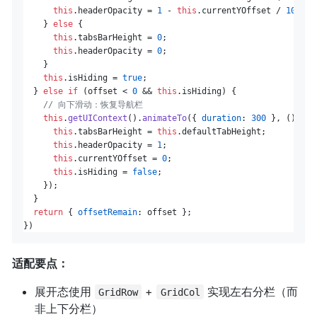
this
.
headerOpacity
 = 
1
 - 
this
.
currentYOffset
 / 
100
;

    } 
else
 {

this
.
tabsBarHeight
 = 
0
;

this
.
headerOpacity
 = 
0
;

    }

this
.
isHiding
 = 
true
;

  } 
else
if
 (offset < 
0
 && 
this
.
isHiding
) {

// 向下滑动：恢复导航栏
this
.
getUIContext
().
animateTo
({ 
duration
: 
300
 }, 
() =>
 
this
.
tabsBarHeight
 = 
this
.
defaultTabHeight
;

this
.
headerOpacity
 = 
1
;

this
.
currentYOffset
 = 
0
;

this
.
isHiding
 = 
false
;

    });

  }

return
 { 
offsetRemain
: offset };

适配要点：
展开态使用
+
实现左右分栏（而
GridRow
GridCol
非上下分栏）