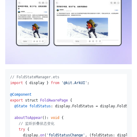
// FoldStateManager.ets
import
 { display } 
from
'@kit.ArkUI'
;

@Component
export
 struct 
FoldAwarePage
 {

@State
foldStatus
: display.
FoldStatus
 = display.
FoldStatu
aboutToAppear
(): 
void
 {

// 监听折叠状态变化
try
 {

      display.
on
(
'foldStatusChange'
, 
(
foldStatus: display.F