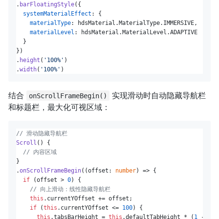
.
barFloatingStyle
({

systemMaterialEffect
: {

materialType
: hdsMaterial.
MaterialType
.
IMMERSIVE
,

materialLevel
: hdsMaterial.
MaterialLevel
.
ADAPTIVE
  }

})

.
height
(
'100%'
)

.
width
(
'100%'
结合
实现滑动时自动隐藏导航栏
onScrollFrameBegin()
和标题栏，最大化可视区域：
// 滑动隐藏导航栏
Scroll
() {

// 内容区域
}

.
onScrollFrameBegin
(
(
offset: 
number
) =>
 {

if
 (offset > 
0
) {

// 向上滑动：线性隐藏导航栏
this
.
currentYOffset
 += offset;

if
 (
this
.
currentYOffset
 <= 
100
) {

this
.
tabsBarHeight
 = 
this
.
defaultTabHeight
 * (
1
 - 
thi