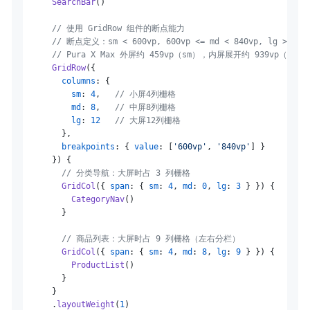
SearchBar
()

// 使用 GridRow 组件的断点能力
// 断点定义：sm < 600vp, 600vp <= md < 840vp, lg >= 84
// Pura X Max 外屏约 459vp（sm），内屏展开约 939vp（lg）
GridRow
({

columns
: {

sm
: 
4
,   
// 小屏4列栅格
md
: 
8
,   
// 中屏8列栅格
lg
: 
12
// 大屏12列栅格
        },

breakpoints
: { 
value
: [
'600vp'
, 
'840vp'
] }

      }) {

// 分类导航：大屏时占 3 列栅格
GridCol
({ 
span
: { 
sm
: 
4
, 
md
: 
0
, 
lg
: 
3
 } }) {

CategoryNav
()

        }

// 商品列表：大屏时占 9 列栅格（左右分栏）
GridCol
({ 
span
: { 
sm
: 
4
, 
md
: 
8
, 
lg
: 
9
 } }) {

ProductList
()

        }

      }

      .
layoutWeight
(
1
)
