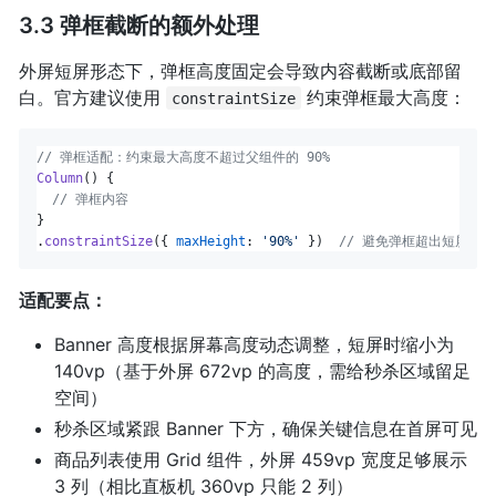
3.3 弹框截断的额外处理
外屏短屏形态下，弹框高度固定会导致内容截断或底部留
白。官方建议使用
约束弹框最大高度：
constraintSize
// 弹框适配：约束最大高度不超过父组件的 90%
Column
() {

// 弹框内容
}

.
constraintSize
({ 
maxHeight
: 
'90%'
 })  
// 避免弹框超出短屏可
适配要点：
Banner 高度根据屏幕高度动态调整，短屏时缩小为
140vp（基于外屏 672vp 的高度，需给秒杀区域留足
空间）
秒杀区域紧跟 Banner 下方，确保关键信息在首屏可见
商品列表使用 Grid 组件，外屏 459vp 宽度足够展示
3 列（相比直板机 360vp 只能 2 列）