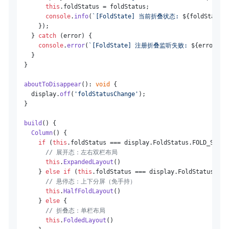
this
.
foldStatus
 = foldStatus;

console
.
info
(
`[FoldState] 当前折叠状态: 
${foldStatus}
      });

    } 
catch
 (error) {

console
.
error
(
`[FoldState] 注册折叠监听失败: 
${error}
`
);
    }

  }

aboutToDisappear
(): 
void
 {

    display.
off
(
'foldStatusChange'
);

  }

build
(
) {

Column
() {

if
 (
this
.
foldStatus
 === display.
FoldStatus
.
FOLD_STATU
// 展开态：左右双栏布局
this
.
ExpandedLayout
()

      } 
else
if
 (
this
.
foldStatus
 === display.
FoldStatus
.
FOL
// 悬停态：上下分屏（免手持）
this
.
HalfFoldLayout
()

      } 
else
 {

// 折叠态：单栏布局
this
.
FoldedLayout
()
