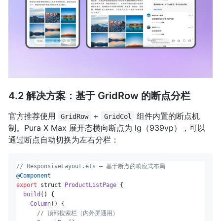
4.2 解决方案：基于 GridRow 的断点分栏
官方推荐使用
+
组件内置的断点机
GridRow
GridCol
制。Pura X Max 展开态横向断点为 lg（939vp），可以
通过断点自动切换为左右分栏：
// ResponsiveLayout.ets — 基于断点的响应式布局
@Component
export
 struct 
ProductListPage
 {

build
(
) {

Column
() {

// 顶部搜索栏（内外屏通用）