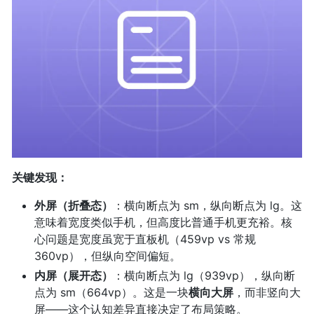
关键发现：
外屏（折叠态）
：横向断点为 sm，纵向断点为 lg。这
意味着宽度类似手机，但高度比普通手机更充裕。核
心问题是宽度虽宽于直板机（459vp vs 常规
360vp），但纵向空间偏短。
内屏（展开态）
：横向断点为 lg（939vp），纵向断
点为 sm（664vp）。这是一块
横向大屏
，而非竖向大
屏——这个认知差异直接决定了布局策略。