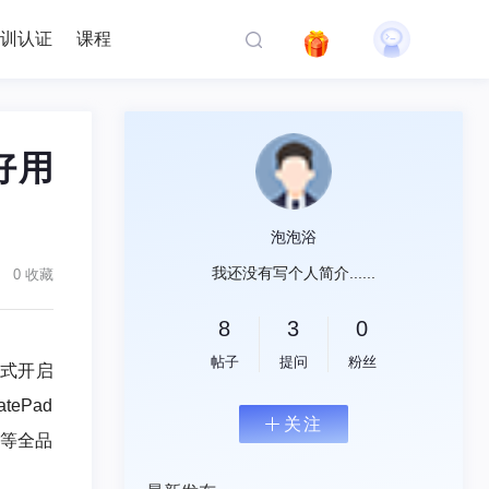
训认证
课程
好用
泡泡浴
我还没有写个人简介......
0 收藏
8
3
0
帖子
提问
粉丝
正式开启
tePad
关注
家等全品