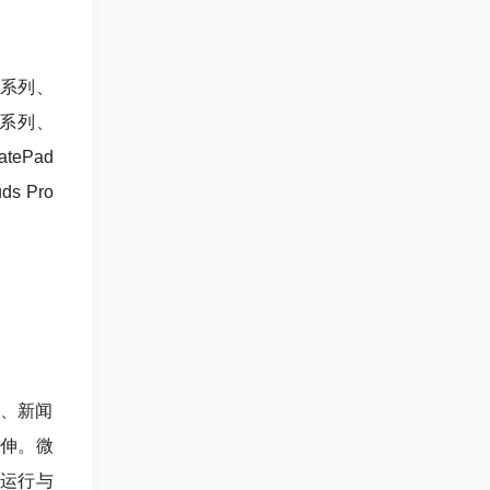
X6系列、
13系列、
tePad
s Pro
付、新闻
延伸。微
畅运行与