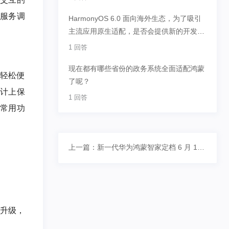
活服务调
HarmonyOS 6.0 面向海外生态，为了吸引
主流应用原生适配，是否会提供新的开发工
具链呀？
1 回答
现在都有哪些省份的政务系统全面适配鸿蒙
加轻松便
了呢？
设计上保
1 回答
等常用功
上一篇：新一代华为鸿蒙智家定档 6 月 1
日：全生态 AI 进化
放升级，