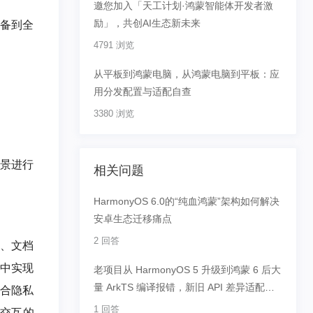
邀您加入「天工计划·鸿蒙智能体开发者激
励」，共创AI生态新未来
设备到全
4791 浏览
从平板到鸿蒙电脑，从鸿蒙电脑到平板：应
用分发配置与适配自查
3380 浏览
场景进行
相关问题
HarmonyOS 6.0的“纯血鸿蒙”架构如何解决
安卓生态迁移痛点
2 回答
载、文档
1中实现
老项目从 HarmonyOS 5 升级到鸿蒙 6 后大
量 ArkTS 编译报错，新旧 API 差异适配有
配合隐私
无快速迁移方案？
1 回答
音交互的