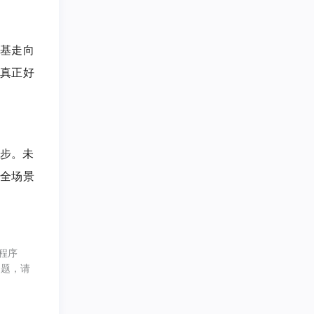
奠基走向
为真正好
一步。未
的全场景
程序
问题，请