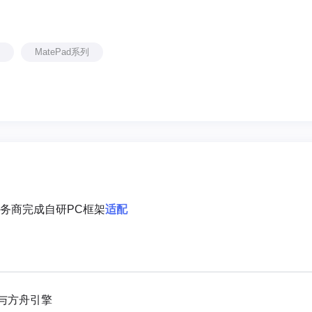
MatePad系列
服务商完成自研PC框架
适配
与方舟引擎