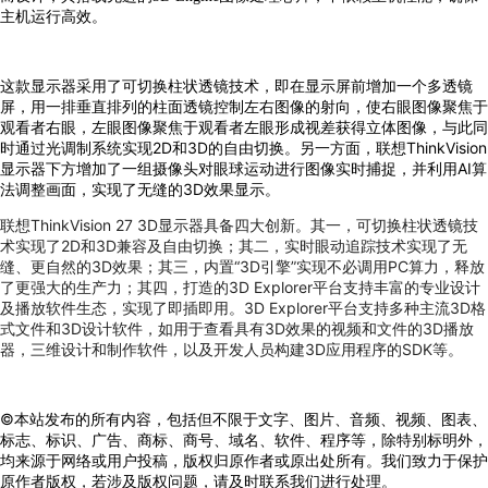
。
主机运行高效
这款显示器采用了可切换柱状透镜技术，即在显示屏前增加一个多透镜
屏，用一排垂直排列的柱面透镜控制左右图像的射向，使右眼图像聚焦于
观看者右眼，左眼图像聚焦于观看者左眼形成视差获得立体图像，与此同
时通过光调制系统实现2D和3D的自由切换。另一方面，联想ThinkVision
显示器下方增加了一组摄像头对眼球运动进行图像实时捕捉，并利用AI算
法调整画面，实现了无缝的3D效果显示。
联想ThinkVision 27 3D显示器具备四大创新。其一，可切换柱状透镜技
术实现了2D和3D兼容及自由切换；其二，实时眼动追踪技术实现了无
缝、更自然的3D效果；其三，内置“3D引擎”实现不必调用PC算力，释放
了更强大的生产力；其四，打造的3D Explorer平台支持丰富的专业设计
及播放软件生态，实现了即插即用。3D Explorer平台支持多种主流3D格
式文件和3D设计软件，如用于查看具有3D效果的视频和文件的3D播放
器，三维设计和制作软件，以及开发人员构建3D应用程序的SDK等。
©本站发布的所有内容，包括但不限于文字、图片、音频、视频、图表、
标志、标识、广告、商标、商号、域名、软件、程序等，除特别标明外，
均来源于网络或用户投稿，版权归原作者或原出处所有。我们致力于保护
原作者版权，若涉及版权问题，请及时联系我们进行处理。