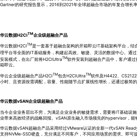
Gartner的研究报告显示，2016到2021年全球超融合市场的年复
TM
华云数据H2CI
企业级超融合产品
TM
华云数据H2CI
是一套基于超融合架构的开箱即云IT基础架构平台，结合
理平台等全面的IT基础服务，构建起高效、敏捷、灵活的数据中心。通
TM
安装模式，在出厂前将H2CIUltra
软件安装到超融合产品中，客户通过
箱即云。
TM
TM
华云企业级超融合产品H2CI
包含H2CIUltra
软件及H4422、CS
小时、且资源按需调配，容量、性能随节点扩展线性增长，还通过极简的
华云数据vSAN企业级超融合产品
当今企业业务层出不穷，为满足企业业务的敏捷需求，需要将IT基础设施中
业带来高效经济的战略回报。vSAN原生融入市场领先的hypervisor，能
华云数据vSAN超融合产品采用经过VMware认证的全新一代vSAN 
支持NVMe-SSD硬盘，充分满足不同客户，不同应用场景的需求。即