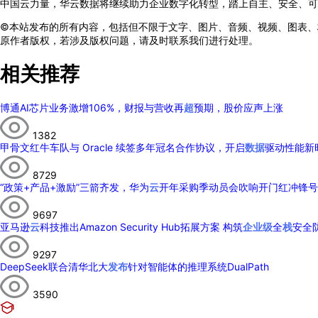
中国云力量，华云数据将继续助力企业数字化转型，踏上自主、安全、可
©本站发布的所有内容，包括但不限于文字、图片、音频、视频、图表、
原作者版权，若涉及版权问题，请及时联系我们进行处理。
相关推荐
博通AI芯片业务激增106%，财报与营收再
超
预期，股价应声上涨
1382
甲骨文红牛车队与 Oracle 续签多年冠名合作协议，开启
数据
驱动性能新
8729
“政策+产品+激励”三箭齐发，华为
云
开年采购季动员会吹响开门红冲锋号
9697
亚马逊
云
科技推出Amazon Security Hub拓展方案 构筑
企业级
全
栈
安全
9297
DeepSeek联合清华北大
发布
针对智能体的推理系统DualPath
3590