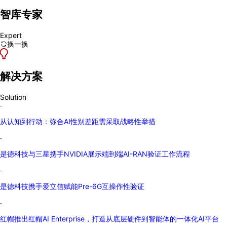
智库专家
Expert
换一换
解决方案
Solution
·
从认知到行动：弥合AI性别差距需采取战略性举措
·
是德科技与三星携手NVIDIA展示端到端AI-RAN验证工作流程
·
是德科技携手爱立信赋能Pre-6G互操作性验证
·
红帽推出红帽AI Enterprise，打造从底层硬件到智能体的一体化AI平台