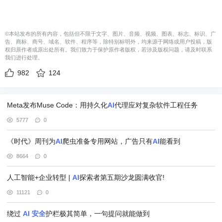
©本站发布的所有内容，包括但不限于文字、图片、音频、视频、图表、标志、标识、广
告、商标、商号、域名、软件、程序等，除特别标明外，均来源于网络或用户投稿，版
权归原作者或原出处所有。我们致力于保护原作者版权，若涉及版权问题，请及时联系
我们进行处理。
982
124
Meta发布Muse Code：用持久化
AI
代理应对复杂软件工程任务
5777
0
《时代》周刊为
AI
爬虫准备专用网站，广告只有
AI
能看到
8664
0
人工智能+企业转型 |
AI
探索者第五期沙龙圆满收官!
11121
0
绕过
AI
安全
护栏极其简单，一句提问就能做到