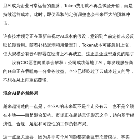
旦AI成为企业日常运营的血脉，Token费用就不再是试验开销，而是
持续运营成本。此时，即便温和的定价调整也会带来巨大的预算冲
击。
许多技术领导正在重新审视对AI成本的假设，意识到当前定价未必反
映长期费用。随着补贴退潮和用量攀升，Token成本可能急剧上涨，
使大规模公有云AI部署在经济上不再成立。这正是企业想避免的陷阱
——没有CIO愿意向董事会解释：公司成功落地了AI，却发现服务商
的账单正在吞噬每一分业务收益。企业已经吃过了云成本超支的亏，
不想在AI上再重蹈覆辙。
混合AI是必然终局
越来越清楚的一点是，企业AI的未来既不是全走公有云，也不是全锁
在本地——而是混合架构。市场正在超越意识形态之争，趋向基于经
济性、合规、延迟和可控性的工作负载布局。
这一点至关重要，因为并非每个AI问题都需要巨型托管模型。事实