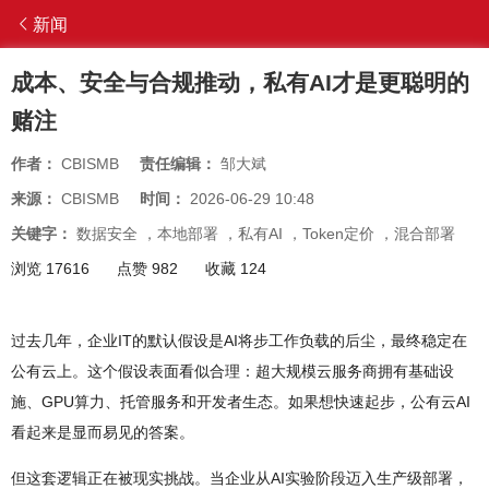
新闻
成本、安全与合规推动，私有AI才是更聪明的
赌注
作者：
CBISMB
责任编辑：
邹大斌
来源：
CBISMB
时间：
2026-06-29 10:48
关键字：
数据安全
，
本地部署
，
私有AI
，
Token定价
，
混合部署
浏览 17616
点赞 982
收藏 124
过去几年，企业IT的默认假设是AI将步工作负载的后尘，最终稳定在
公有云上。这个假设表面看似合理：超大规模云服务商拥有基础设
施、GPU算力、托管服务和开发者生态。如果想快速起步，公有云AI
看起来是显而易见的答案。
但这套逻辑正在被现实挑战。当企业从AI实验阶段迈入生产级部署，